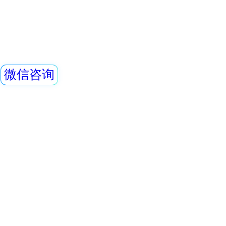
护性能佳：铅分布
0.35/0.5mmPb
查看详情
表面材料 3、结构
REN系列 辐射探头
料制作，加上专业
计，让您穿戴舒适；
艺：做工精
REN系列智能化辐
REN300、REN300
主机配套使用,也可
RenRiArea辐射
查看详情
具有RS485/RS2
REN-GM-L X、γ
头均可单独外接报
情况下就地给出声光
REN-GM-L型 GM管
REN系列智能化辐
REN300、REN300
主机配套使用,也可
RenRiArea辐射
查看详情