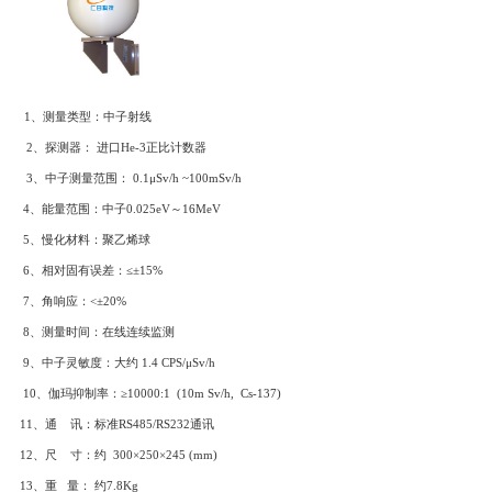
（二）控制器技术指标：
1、显示方式：5.7寸LCD显示器，中文/英文界面。
2、探头配置：可与REN系列探头连接, 最多可连接30个探头。
3、显示单位：μGy/h或μSv/h
4、状态指示：正常/过载/故障。
5、报警方式：声、光同时报警方式，也可外接多个报警灯,或
6、报警模式：模式一/模式二/模式三等三种方式。
7、存储功能: 自动存储超过阈值的剂量率值，和探头的异常状
8、报警阈值: 2.5μSv/h(出厂默认),且自行可调，具有高、低
9、使用环境： 温度-20℃～+50℃。