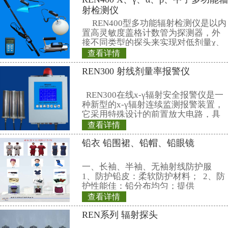
（五）可选配的
RenRiArea
在线辐射安全监测报警信
为了加强对放射源和射线装置安全运行的监督管理，保障人
射防护三原则与国家相关标准的要求，考虑人为操作失误、射线
原因可能引发的放射性危害，有必要建设一套在线
x
γ射线监测
在线式
x
、γ、中子射线监测报警系统通过计算机远程集中
射线放射性剂量的实时监测、超域值后就地测量探头和控制室同
作人员注意辐射防护，以达到保护工作人员安全和提高辐射事故
本系统以工业控制计算机作为上位机，通过由
5
芯屏蔽电缆线
实时采集安装在现场的若干台
REN300
在线辐射安全报警仪和多
射线探头
.
通过对采集数据的加工处理，系统以文本数字、动态