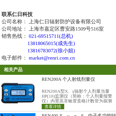
1、测量射线类型：X、γ射线
2、探测器：Φ30×25mm NaI(TI)晶体管探测器
3、测量范围：0.01～500μSv/h
4、灵敏度：1μSv/h>350CPS
5、刷新周期：1s
6、相对固有误差：≤±10%
7、能量范围：25keV～3 MeV
8、通讯：标准RS485/RS232;MODBUS通信协议
9、其他功能：可外接报警灯;可做防水处理达到IP67
10、电源：市电220V或标配12V开关电源
11、使用环境：温度-10℃～+40℃、相对湿度(在35℃温度下
12、探头外型尺寸：φ70×300mm