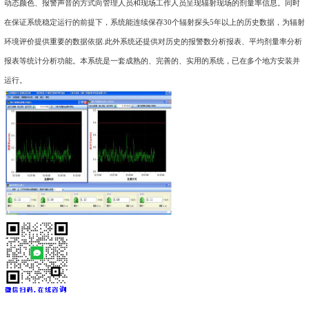
12、尺 寸：约 300×250×245 (mm)
13、重 量： 约7.8Kg
14、使用环境：-20℃～+50℃，相对湿度(在35℃温度下)≤90
15、电 源：市电220V 或 标配12V开关电源
16、其他功能：可外接报警灯
（四）
REN-NaI30
型高灵敏度闪烁体低量程射线探头